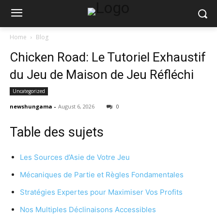
Home
Blog
Chicken Road: Le Tutoriel Exhaustif
du Jeu de Maison de Jeu Réfléchi
Uncategorized
newshungama
-
August 6, 2026
0
Table des sujets
Les Sources d’Asie de Votre Jeu
Mécaniques de Partie et Règles Fondamentales
Stratégies Expertes pour Maximiser Vos Profits
Nos Multiples Déclinaisons Accessibles