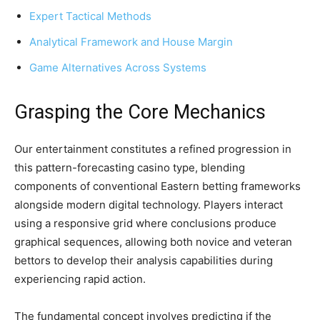
Expert Tactical Methods
Analytical Framework and House Margin
Game Alternatives Across Systems
Grasping the Core Mechanics
Our entertainment constitutes a refined progression in
this pattern-forecasting casino type, blending
components of conventional Eastern betting frameworks
alongside modern digital technology. Players interact
using a responsive grid where conclusions produce
graphical sequences, allowing both novice and veteran
bettors to develop their analysis capabilities during
experiencing rapid action.
The fundamental concept involves predicting if the