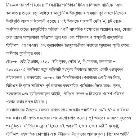
নিয়ন্ত্রক পরামর্শ পরিষেবায় শীর্ষস্থানীয় প্রতিষ্ঠান বিডিএস লিগ্যাল সার্ভিসেস আজ
কলকাতায় তাদের নতুন অফিসের আনুষ্ঠানিক উদ্বোধনের মাধ্যমে পূর্ব ভারতে নিজেদের
উপস্থিতি আরও শক্তিশালী করেছে। এই উপলক্ষে সংস্থাটি সেক্টর V, সল্ট লেকে
অবস্থিত তাদের নবপ্রতিষ্ঠিত অফিসে একটি সাংবাদিক সম্মেলনের আয়োজন করে, যেখানে
তারা তাদের সম্প্রসারণ পরিকল্পনা তুলে ধরে এবং পশ্চিমবঙ্গ ও পার্শ্ববর্তী রাজ্যগুলির
স্টার্টআপ, এমএসএমই এবং ক্রমবর্ধমান উদ্যোগগুলিকে সহায়তা প্রদানের প্রতি তাদের
অঙ্গীকার পুনর্ব্যক্ত করে।
জে১–৮, ডেল্টা টাওয়ার, ১৪০২, ইপি ব্লক, সেক্টর V, বিধাননগর, কলকাতা –
৭০০০৯১-এ অবস্থিত নতুন অফিসটি সংস্থার বিকাশের যাত্রায় একটি গুরুত্বপূর্ণ
মাইলফলক। কলকাতায় ৭০–৮০ জন নিবেদিতপ্রাণ পেশাদারের একটি দল নিয়ে,
বিডিএস লিগ্যাল সার্ভিসেস পূর্ব ভারতের ব্যবসায়িক প্রতিষ্ঠানগুলিকে আরও দ্রুত,
সহজলভ্য এবং ব্যক্তিগতকৃত আইনি, বৌদ্ধিক সম্পদ ও নিয়ন্ত্রক পরামর্শ পরিষেবা
প্রদান করার লক্ষ্য নিয়েছে।
সাংবাদিকদের উদ্দেশ্যে বক্তব্য রাখতে গিয়ে সংস্থার প্রতিনিধিরা সেক্টর V-এ কার্যক্রম
শুরু করার কৌশলগত গুরুত্বের ওপর আলোকপাত করেন। পূর্ব ভারতের অন্যতম বৃহত্তম
প্রযুক্তি ও বাণিজ্যিক কেন্দ্র হিসেবে এই অঞ্চলটি হাজার হাজার আইটি সংস্থা,
স্টার্টআপ, বহুজাতিক কোম্পানি এবং উদীয়মান উদ্যোগের আবাসস্থল। বিশেষজ্ঞ আইনি