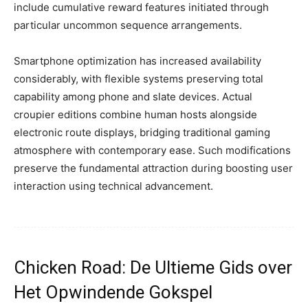
include cumulative reward features initiated through
particular uncommon sequence arrangements.
Smartphone optimization has increased availability
considerably, with flexible systems preserving total
capability among phone and slate devices. Actual
croupier editions combine human hosts alongside
electronic route displays, bridging traditional gaming
atmosphere with contemporary ease. Such modifications
preserve the fundamental attraction during boosting user
interaction using technical advancement.
Chicken Road: De Ultieme Gids over
Het Opwindende Gokspel