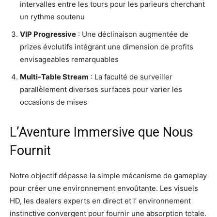
intervalles entre les tours pour les parieurs cherchant
un rythme soutenu
VIP Progressive
: Une déclinaison augmentée de
prizes évolutifs intégrant une dimension de profits
envisageables remarquables
Multi-Table Stream
: La faculté de surveiller
parallèlement diverses surfaces pour varier les
occasions de mises
L’Aventure Immersive que Nous
Fournit
Notre objectif dépasse la simple mécanisme de gameplay
pour créer une environnement envoûtante. Les visuels
HD, les dealers experts en direct et l’ environnement
instinctive convergent pour fournir une absorption totale.