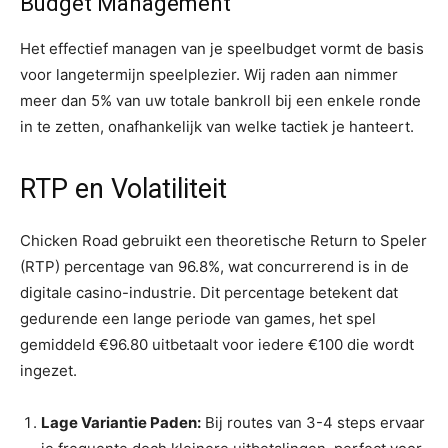
Budget Management
Het effectief managen van je speelbudget vormt de basis
voor langetermijn speelplezier. Wij raden aan nimmer
meer dan 5% van uw totale bankroll bij een enkele ronde
in te zetten, onafhankelijk van welke tactiek je hanteert.
RTP en Volatiliteit
Chicken Road gebruikt een theoretische Return to Speler
(RTP) percentage van 96.8%, wat concurrerend is in de
digitale casino-industrie. Dit percentage betekent dat
gedurende een lange periode van games, het spel
gemiddeld €96.80 uitbetaalt voor iedere €100 die wordt
ingezet.
Lage Variantie Paden:
Bij routes van 3-4 steps ervaar