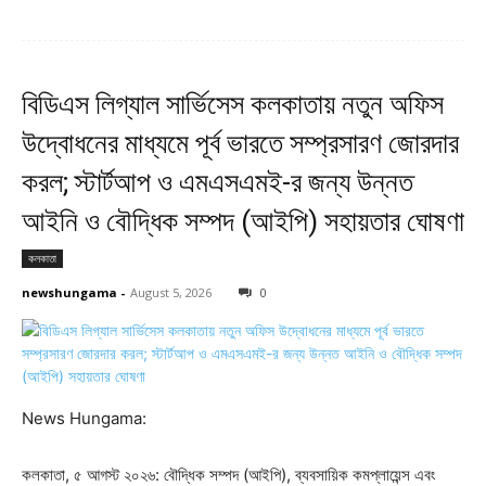
বিডিএস লিগ্যাল সার্ভিসেস কলকাতায় নতুন অফিস
উদ্বোধনের মাধ্যমে পূর্ব ভারতে সম্প্রসারণ জোরদার
করল; স্টার্টআপ ও এমএসএমই-র জন্য উন্নত
আইনি ও বৌদ্ধিক সম্পদ (আইপি) সহায়তার ঘোষণা
কলকাতা
newshungama
-
August 5, 2026
0
News Hungama:
কলকাতা, ৫ আগস্ট ২০২৬: বৌদ্ধিক সম্পদ (আইপি), ব্যবসায়িক কমপ্লায়েন্স এবং