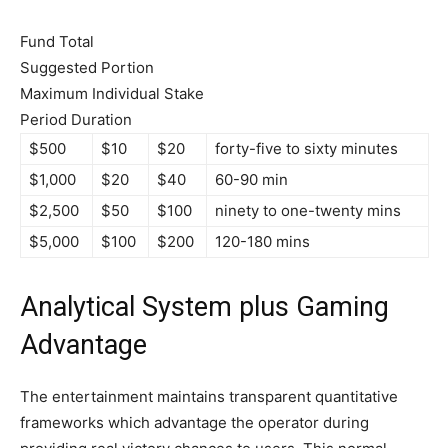
Fund Total
Suggested Portion
Maximum Individual Stake
Period Duration
$500
$10
$20
forty-five to sixty minutes
$1,000
$20
$40
60-90 min
$2,500
$50
$100
ninety to one-twenty mins
$5,000
$100
$200
120-180 mins
Analytical System plus Gaming
Advantage
The entertainment maintains transparent quantitative
frameworks which advantage the operator during