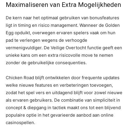
Maximaliseren van Extra Mogelijkheden
De kern naar het optimaal gebruiken van bonusfeatures
ligt in timing en risico management. Wanneer de Golden
Egg opduikt, overwegen ervaren spelers vaak om hun
pad te verlengen wegens de verhoogde
vermenigvuldiger. De Veilige Overtocht functie geeft een
unieke kans om een extra risicovolle move te nemen
zonder de gebruikelijke consequenties.
Chicken Road blijft ontwikkelen door frequente updates
welke nieuwe features en verbeteringen toevoegen,
zodat het spel vers en uitdagend blijft voor zowel nieuwe
als ervaren gebruikers. De combinatie van simpliciteit in
concept & diepgang in tactiek maakt ons tot een blijvend
populaire optie in het gevarieerde aanbod aan online
casinospellen.