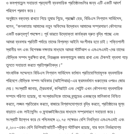
ও কমপ্লায়েন্স সহায়তা প্রত্যাশী ব্যবসায়িক প্রতিষ্ঠানগুলির জন্য এটি একটি আদর্শ
পরিবেশ প্রদান করে।
অনুষ্ঠানে বক্তব্য রাখতে গিয়ে তুষার শিন্ডে, প্রজেক্ট হেড, বিডিএস লিগ্যাল সার্ভিসেস,
বলেন, “কলকাতায় আমাদের নতুন অফিসের উদ্বোধন আমাদের সম্প্রসারণ কৌশলের
একটি গুরুত্বপূর্ণ পদক্ষেপ। পূর্ব ভারতে উদ্যোক্তা কার্যক্রম দ্রুত বৃদ্ধি পাচ্ছে এবং
আমরা ব্যবসার প্রতিটি পর্যায়ে তাদের বিশ্বস্ত আইনি অংশীদার হতে চাই। শক্তিশালী
স্থানীয় দল এবং বিশেষজ্ঞ দক্ষতার মাধ্যমে আমরা স্টার্টআপ ও এমএসএমই-দের তাদের
বৌদ্ধিক সম্পদ সুরক্ষিত রাখা, নিয়ন্ত্রক কমপ্লায়েন্স বজায় রাখা এবং টেকসই ব্যবসা গড়ে
তুলতে সহায়তা করতে প্রতিশ্রুতিবদ্ধ।”
সাংবাদিক সম্মেলনে বিডিএস লিগ্যাল সার্ভিসেস বর্তমান প্রতিযোগিতামূলক ব্যবসায়িক
পরিবেশে বৌদ্ধিক সম্পদ অধিকার (আইপিআর)-এর ক্রমবর্ধমান গুরুত্বের ওপরও জোর
দেয়। সংস্থাটি জানায়, ট্রেডমার্ক, কপিরাইট এবং পেটেন্ট এখন কৌশলগত ব্যবসায়িক
সম্পদে পরিণত হয়েছে, যা সংস্থাগুলিকে তাদের ব্র্যান্ডের একচ্ছত্র মালিকানা নিশ্চিত
করতে, লঙ্ঘন প্রতিরোধ করতে, বাজারে বিশ্বাসযোগ্যতা বৃদ্ধি করতে, প্রতিষ্ঠানের মূল্য
বাড়াতে এবং লাইসেন্সিং ও ফ্র্যাঞ্চাইজিংয়ের মাধ্যমে সম্প্রসারণে সহায়তা করে।
সংস্থাটি উল্লেখ করে যে পশ্চিমবঙ্গে ২১.৭৫ লক্ষেরও বেশি নিবন্ধিত এমএসএমই এবং
৫,২০০-এরও বেশি ডিপিআইআইটি-স্বীকৃত স্টার্টআপ রয়েছে, যার ফলে নির্ভরযোগ্য