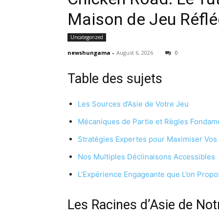
Maison de Jeu Réflé
Uncategorized
newshungama
-
August 6, 2026
0
Table des sujets
Les Sources d’Asie de Votre Jeu
Mécaniques de Partie et Règles Fondam
Stratégies Expertes pour Maximiser Vos 
Nos Multiples Déclinaisons Accessibles
L’Expérience Engageante que L’on Propo
Les Racines d’Asie de Not