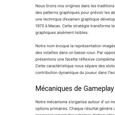
Nous tirons nos origines dans les traditions
des patterns graphiques pour prévoir les a
une technique d’examen graphique développ
1970 à Macao. Cette stratégie transforme l
graphiques aisément lisibles.
Notre nom évoque la représentation imagée 
des volailles dans un basse-cour. Par oppos
présentons une facette réflexive complément
Cette caractéristique nous sépare des slots
contribution dynamique du joueur dans l’le
Mécaniques de Gameplay e
Notre mécanisme s’organise autour d’ un mé
options primaires. Chaque résultat génère un