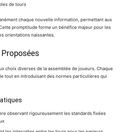
ples de tours
ntanément chaque nouvelle information, permettant aux
t. Cette promptitude forme un bénéfice majeur pour les
es orientations naissantes.
s Proposées
ux choix diverses de la assemblée de joueurs. Chaque
le tout en introduisant des normes particulières qui
atiques
ère observant rigoureusement les standards fixées
eux
t les intervalles entre les tours pour les parieurs