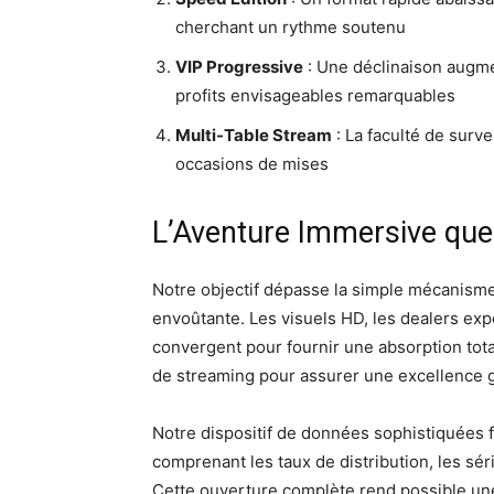
cherchant un rythme soutenu
VIP Progressive
: Une déclinaison augme
profits envisageables remarquables
Multi-Table Stream
: La faculté de surve
occasions de mises
L’Aventure Immersive que
Notre objectif dépasse la simple mécanis
envoûtante. Les visuels HD, les dealers expe
convergent pour fournir une absorption tot
de streaming pour assurer une excellence g
Notre dispositif de données sophistiquées f
comprenant les taux de distribution, les sé
Cette ouverture complète rend possible une