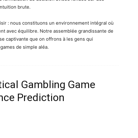
ntuition brute.
isir : nous constituons un environnement intégral où
rent avec équilibre. Notre assemblée grandissante de
se captivante que on offrons à les gens qui
 games de simple aléa.
tical Gambling Game
ce Prediction