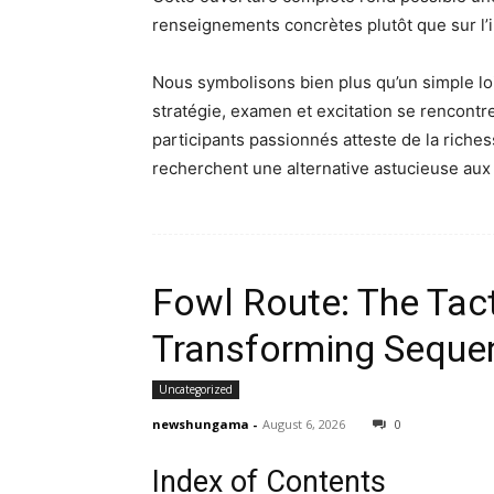
renseignements concrètes plutôt que sur l’i
Nous symbolisons bien plus qu’un simple lo
stratégie, examen et excitation se rencont
participants passionnés atteste de la riches
recherchent une alternative astucieuse aux
Fowl Route: The Tac
Transforming Sequen
Uncategorized
newshungama
-
August 6, 2026
0
Index of Contents