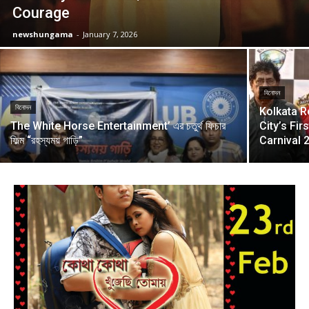
Courage
newshungama
-
January 7, 2026
বিনোদন
বিনোদন
Kolkata R
The White Horse Entertainment’ এর চতুর্থ ফিচার
City’s Fi
ফিল্ম “রহস্যময় গাড়ি”
Carnival 