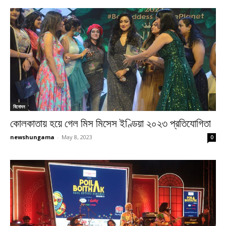
বিনোদন
কোলকাতায় হয়ে গেল মিস মিসেস ইণ্ডিয়া ২০২৩ প্রতিযোগিতা
newshungama
-
May 8, 2023
0