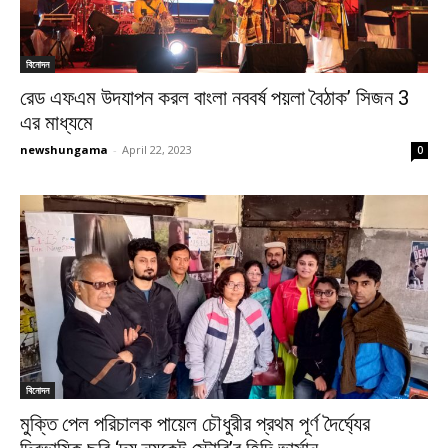
বিনোদন
রেড এফএম উদযাপন করল বাংলা নববর্ষ পয়লা বৈঠাক’ সিজন 3
এর মাধ্যমে
newshungama
-
April 22, 2023
0
বিনোদন
মুক্তি পেল পরিচালক পায়েল চৌধুরীর প্রথম পূর্ণ দৈর্ঘ্যের