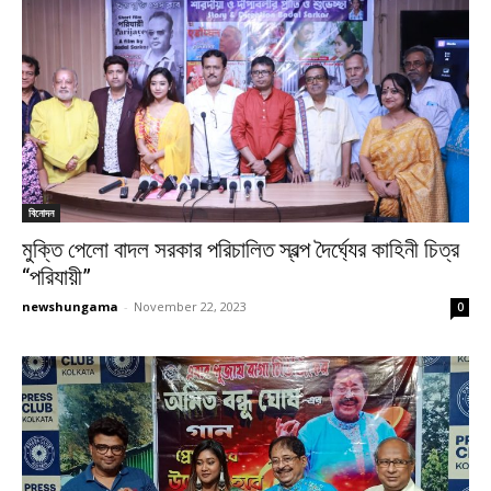
বিনোদন
মুক্তি পেলো বাদল সরকার পরিচালিত স্বল্প দৈর্ঘ্যের কাহিনী চিত্র
“পরিযায়ী”
newshungama
-
November 22, 2023
0