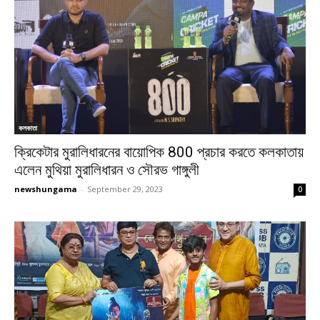
কলকাতা
ক্রিকেটার মুরালিধারনের বায়োপিক 800 প্রচার করতে কলকাতায়
এলেন মুথিয়া মুরালিধারন ও সৌরভ গাঙ্গুলী
newshungama
-
September 29, 2023
0