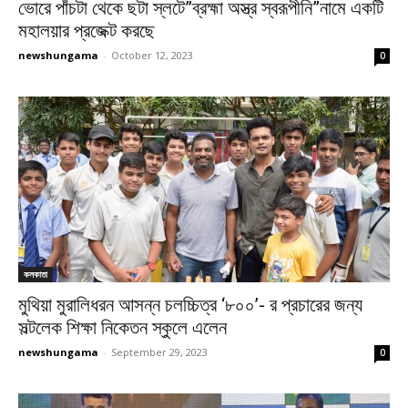
ভোরে পাঁচটা থেকে ছটা স্লটে”ব্রহ্মা অস্ত্র স্বরূপীনি”নামে একটি
মহালয়ার প্রজেক্ট করছে
newshungama
-
October 12, 2023
0
কলকাতা
মুথিয়া মুরালিধরন আসন্ন চলচ্চিত্র ‘৮০০’- র প্রচারের জন্য
সল্টলেক শিক্ষা নিকেতন স্কুলে এলেন
newshungama
-
September 29, 2023
0