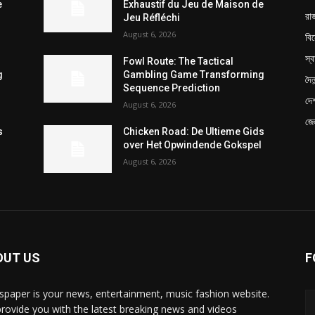
e
Exhaustif du Jeu de Maison de
রা
Jeu Réfléchi
August 6, 2026
বি
স্বা
Fowl Route: The Tactical
g
Gambling Game Transforming
দৈন
Sequence Prediction
দে
August 6, 2026
জে
s
Chicken Road: De Ultieme Gids
l
over Het Opwindende Gokspel
August 6, 2026
OUT US
F
paper is your news, entertainment, music fashion website.
rovide you with the latest breaking news and videos