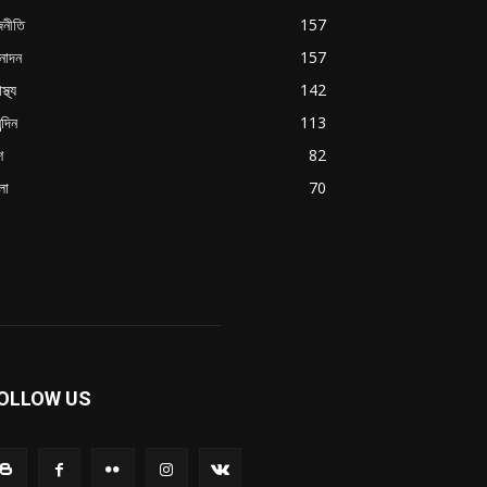
জনীতি
157
নোদন
157
স্থ্য
142
ন্দিন
113
শ
82
লা
70
OLLOW US