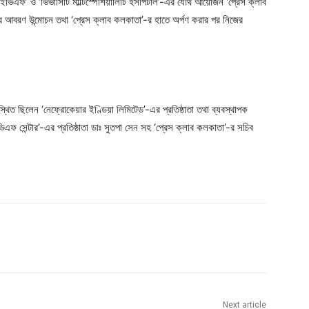
ড আইভিএফ’ ও ‘ভিভাসিটি মাল্টিস্পেশিয়ালিটি হসপিটাল’-এর যৌথ আয়োজন ‘প্রেস ক্লাব
এর আবরণ উন্মোচন তথা ‘প্রেস ক্লাব কলকাতা’-র হাতে অর্পণ করার পর নিজের
্থিত ছিলেন ‘নেফ্রোকেয়ার ইণ্ডিয়া লিমিটেড’-এর প্রতিষ্ঠাতা তথা ব্যবস্থাপক
ইভিএফ সেন্টার’-এর প্রতিষ্ঠাতা ডাঃ সুতপা সেন সহ ‘প্রেস ক্লাব কলকাতা’-র সচিব
Next article