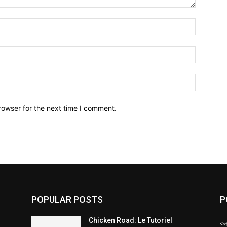
Name:*
Email:*
Website:
rowser for the next time I comment.
POPULAR POSTS
P
Chicken Road: Le Tutoriel
কল