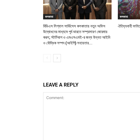
কলকাতা
কলকাতা
বিডিএস লিগ্যাল সার্ভিসেস কলকাতায় নতুন অফিস
ঐতিহ্যবাহী ফাটাক
উদ্বোধনের মাধ্যমে পূর্ব ভারতে সম্প্রসারণ জোরদার
করল; স্টার্টআপ ও এমএসএমই-র জন্য উন্নত আইনি
ও বৌদ্ধিক সম্পদ (আইপি) সহায়তার...
LEAVE A REPLY