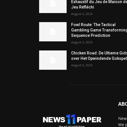
Exhaustif du Jeu de Maison d
Jeu Réfléchi
August 6, 2026
Fowl Route: The Tactical
Gambling Game Transformin
Sequence Prediction
August 6, 2026
Chicken Road: De Ultieme Gid
over Het Opwindende Gokspe
August 6, 2026
AB
News
We p