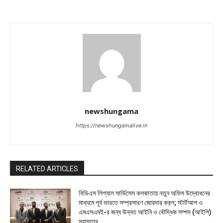
newshungama
https://newshungamalive.in
RELATED ARTICLES
বিডিএস লিগ্যাল সার্ভিসেস কলকাতায় নতুন অফিস উদ্বোধনের
মাধ্যমে পূর্ব ভারতে সম্প্রসারণ জোরদার করল; স্টার্টআপ ও
এমএসএমই-র জন্য উন্নত আইনি ও বৌদ্ধিক সম্পদ (আইপি)
সহায়তার...