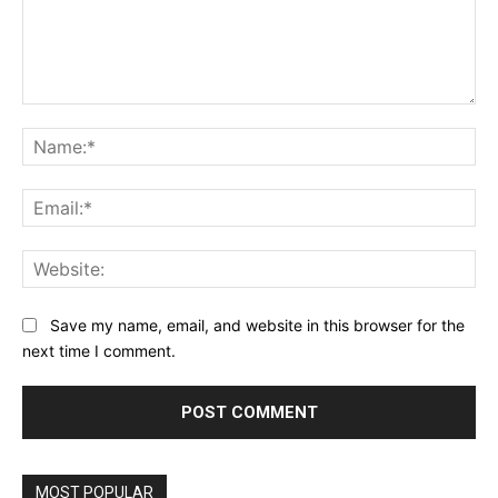
Comment:
Na
Ema
Web
Save my name, email, and website in this browser for the
next time I comment.
MOST POPULAR