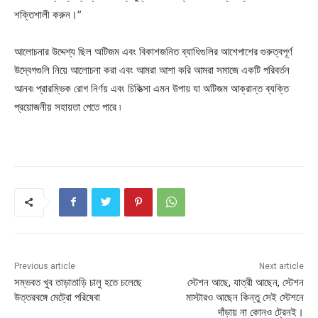
শক্তিশালী করুন।”
আলোচনার উদ্দেশ্য ছিল অটিজম এবং বিকাশজনিত ব্যাধিগুলির আশেপাশের গুরুত্বপূর্ণ
উদ্বেগগুলি নিয়ে আলোচনা করা এবং আমরা আশা করি আমরা সমাজে একটি পরিবর্তন
আনব৷ প্রারম্ভিক রোগ নির্ণয় এবং চিকিত্সা এমন উপায় যা অটিজম আক্রান্ত ব্যক্তি
প্রয়োজনীয় সহায়তা পেতে পারে ৷
Previous article
Next article
সম্ভবত খুব তাড়াতাড়ি চালু হতে চলেছে
স্টেশন আছে, যাত্রী আছেন, স্টেশন
উত্তরবঙ্গে মেট্রো পরিষেবা
মাস্টারও আছেন কিন্তু সেই স্টেশনে
দাঁড়ায় না কোনও ট্রেনই।