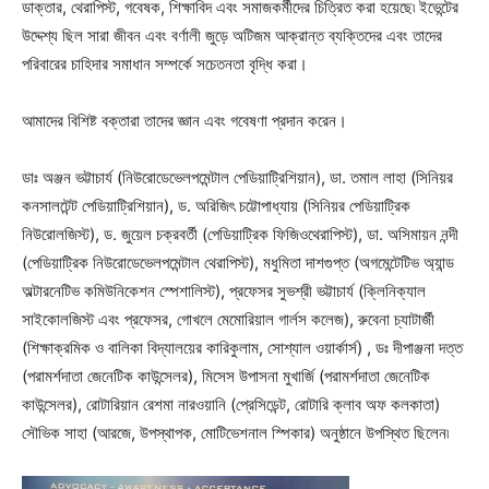
ডাক্তার, থেরাপিস্ট, গবেষক, শিক্ষাবিদ এবং সমাজকর্মীদের চিত্রিত করা হয়েছে৷ ইভেন্টের
উদ্দেশ্য ছিল সারা জীবন এবং বর্ণালী জুড়ে অটিজম আক্রান্ত ব্যক্তিদের এবং তাদের
পরিবারের চাহিদার সমাধান সম্পর্কে সচেতনতা বৃদ্ধি করা।
আমাদের বিশিষ্ট বক্তারা তাদের জ্ঞান এবং গবেষণা প্রদান করেন।
ডাঃ অঞ্জন ভট্টাচার্য (নিউরোডেভেলপমেন্টাল পেডিয়াট্রিশিয়ান), ডা. তমাল লাহা (সিনিয়র
কনসালটেন্ট পেডিয়াট্রিশিয়ান), ড. অরিজিৎ চট্টোপাধ্যায় (সিনিয়র পেডিয়াট্রিক
নিউরোলজিস্ট), ড. জুয়েল চক্রবর্তী (পেডিয়াট্রিক ফিজিওথেরাপিস্ট), ডা. অসিমায়ন নন্দী
(পেডিয়াট্রিক নিউরোডেভেলপমেন্টাল থেরাপিস্ট), মধুমিতা দাশগুপ্ত (অগমেন্টেটিভ অ্যান্ড
অল্টারনেটিভ কমিউনিকেশন স্পেশালিস্ট), প্রফেসর সুভশ্রী ভট্টাচার্য (ক্লিনিক্যাল
সাইকোলজিস্ট এবং প্রফেসর, গোখলে মেমোরিয়াল গার্লস কলেজ), রুবেনা চ্যাটার্জী
(শিক্ষাক্রমিক ও বালিকা বিদ্যালয়ের কারিকুলাম, সোশ্যাল ওয়ার্কার্স) , ডঃ দীপাঞ্জনা দত্ত
(পরামর্শদাতা জেনেটিক কাউন্সেলর), মিসেস উপাসনা মুখার্জি (পরামর্শদাতা জেনেটিক
কাউন্সেলর), রোটারিয়ান রেশমা নারওয়ানি (প্রেসিডেন্ট, রোটারি ক্লাব অফ কলকাতা)
সৌভিক সাহা (আরজে, উপস্থাপক, মোটিভেশনাল স্পিকার) অনুষ্ঠানে উপস্থিত ছিলেন৷