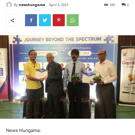
By
newshungama
April 3, 2023
545
0
News Hungama: