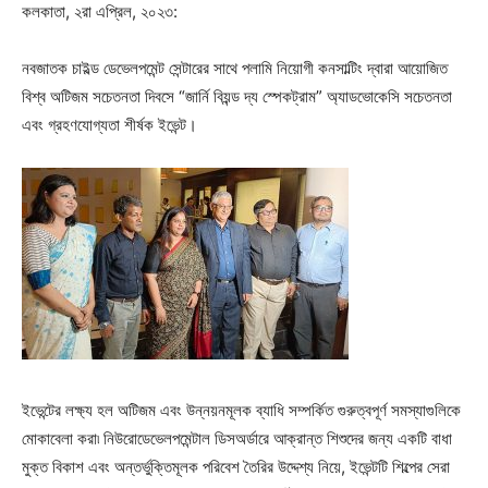
কলকাতা, ২রা এপ্রিল, ২০২৩:
নবজাতক চাইল্ড ডেভেলপমেন্ট সেন্টারের সাথে পলামি নিয়োগী কনসাল্টিং দ্বারা আয়োজিত
বিশ্ব অটিজম সচেতনতা দিবসে “জার্নি বিয়ন্ড দ্য স্পেকট্রাম” অ্যাডভোকেসি সচেতনতা
এবং গ্রহণযোগ্যতা শীর্ষক ইভেন্ট।
ইভেন্টের লক্ষ্য হল অটিজম এবং উন্নয়নমূলক ব্যাধি সম্পর্কিত গুরুত্বপূর্ণ সমস্যাগুলিকে
মোকাবেলা করা৷ নিউরোডেভেলপমেন্টাল ডিসঅর্ডারে আক্রান্ত শিশুদের জন্য একটি বাধা
মুক্ত বিকাশ এবং অন্তর্ভুক্তিমূলক পরিবেশ তৈরির উদ্দেশ্য নিয়ে, ইভেন্টটি শিল্পের সেরা