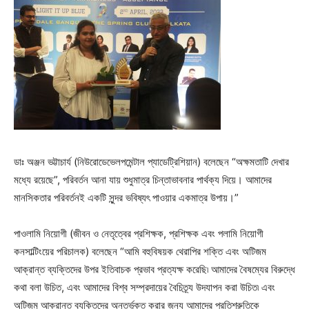
ডাঃ অঞ্জন ভট্টাচার্য (নিউরোডেভেলপমেন্টাল প্যাডেট্রিশিয়ান) বলেছেন “অক্ষমতাটি দেখার
মধ্যে রয়েছে”, পরিবর্তন আনা যায় শুধুমাত্র চিন্তাভাবনার পার্থক্য দিয়ে। আমাদের
মানসিকতার পরিবর্তনই একটি সুন্দর ভবিষ্যৎ পাওয়ার একমাত্র উপায়।”
পাওলামি নিয়োগী (জীবন ও নেতৃত্বের প্রশিক্ষক, প্রশিক্ষক এবং পলামি নিয়োগী
কনসাল্টিংয়ের পরিচালক) বলেছেন “আমি বহুবিষয়ক থেরাপির শক্তি এবং অটিজম
আক্রান্ত ব্যক্তিদের উপর ইতিবাচক প্রভাব প্রত্যক্ষ করেছি৷ আমাদের বৈষম্যের বিরুদ্ধে
কথা বলা উচিত, এবং আমাদের বিশ্ব সম্প্রদায়ের বৈচিত্র্য উদযাপন করা উচিত৷ এবং
অটিজম আক্রান্ত ব্যক্তিদের অন্তর্ভুক্ত করার জন্য আমাদের প্রতিশ্রুতিকে