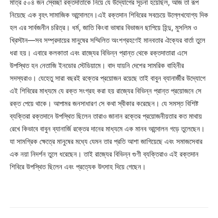
মাত্র ৫০৪ জন স্বেচ্ছা রক্তদাতাকে নিয়ে যে উদ্যোগের সূচনা হয়েছিল, আজ তা রূপ
নিয়েছে এক বৃহৎ সামাজিক আন্দোলনে।এই রক্তদান শিবিরের সবচেয়ে উল্লেখযোগ্য দিক
হল এর সার্বজনীন চরিত্র। ধর্ম, জাতি কিংবা ভাষার বিভাজন ছাপিয়ে হিন্দু, মুসলিম ও
খ্রিস্টান—সব সম্প্রদায়ের মানুষের সম্মিলিত অংশগ্রহণেই মানবতার ঐক্যের বার্তা তুলে
ধরা হয়। এবারে কলকাতা এবং রাজ্যের বিভিন্ন প্রান্ত থেকে রক্তদাতারা এসে
উপস্থিত হন নেতাজি ইনডোর স্টেডিয়ামে। বাদ যায়নি দেশের সামরিক বাহিনীর
সদস্যরাও। যেহেতু সারা বছরই রক্তের প্রয়োজন রয়েছে তাই বাবুন ব্যানার্জীর উদ্যোগে
এই শিবিরের মাধ্যমে যে রক্ত সংগ্রহ করা হয় রাজ্যের বিভিন্ন প্রান্ত প্রয়োজনে সে
রক্ত পেয়ে থাকে। আপামর জনসাধারণ সে কথা স্বীকার করেছেন। যে সমস্ত বিশিষ্ট
ব্যক্তিরা রক্তদানে উপস্থিত ছিলেন তারাও জানান রক্তের প্রয়োজনীয়তার কত মাথায়
রেখে কিভাবে বাবুন ব্যানার্জি রক্তের দানের মাধ্যমে এক মানব আন্দোলন গড়ে তুলেছেন।
যা সামগ্রিক ক্ষেত্রে মানুষের মধ্যে যেমন তার প্রতি আশা জাগিয়েছে এবং সমাজসেবার
এক নয়া নিদর্শন তুলে ধরেছেন। তাই রাজ্যের বিভিন্ন গুণী ব্যক্তিরাও এই রক্তদান
শিবিরে উপস্থিত ছিলেন এবং প্রত্যেক উৎসাহ দিয়ে গেছেন।