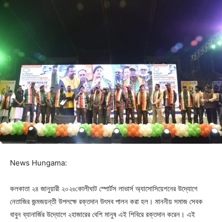
News Hungama:
কলকাতা ২৪ জানুয়ারী ২০২৬:কালীঘাট স্পোর্টস লাভার্স অ্যাসোসিয়েশনের উদ্যোগে
নেতাজির জন্মজয়ন্তী উপলক্ষে রক্তদান উৎসব পালন করা হল। মাননীয় সমাজ সেবক
বাবুন ব্যানার্জির উদ্যোগে ২হাজারের বেশি মানুষ এই শিবিরে রক্তদান করেন। এই