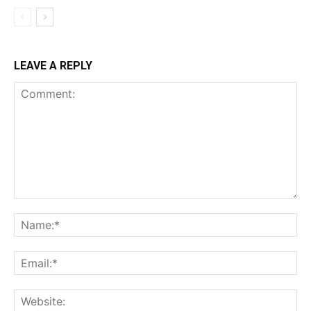
LEAVE A REPLY
Comment:
Na
Ema
Web