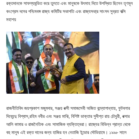
রক্তদানকে সাফল্যমন্ডিত করে তুলতে এবং মানুষকে উৎসাহ দিতে উপস্থিত ছিলেন তৃণমূল
কংগ্রেস দলের পশ্চিমবঙ্গ রাজ্য কমিটির সভাপতি এবং রাজ্যসভা্র সাংসদ সুব্রত বক্সি
মহাশয়
রাজনীতিবিদ জয়প্রকাশ মজুমদার, সঞ্জয় বক্সী সমাজসেবী অজিত বন্দ্যোপাধ্যায়, ফুটবলার
দিব্যেন্দু বিশ্বাস,রহিম নবীর এবং সঞ্জয় মাঝি, বিশিষ্ট ডাক্তার সুদীপ্ত রায় চৌধুরী, বক্সার
আলি কামার ও রাজনৈতিক এবং সামাজিক ব্যক্তিত্বরা। রাজ্যের বিভিন্ন প্রান্ত থেকে
বহু মানুষ এই রক্ত দানের জন্য হাজির হন নেতাজি ইন্ডোর স্টেডিয়ামে। ১৯৯৮ সালে