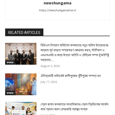
newshungama
https://newshungamalive.in
RELATED ARTICLES
বিডিএস লিগ্যাল সার্ভিসেস কলকাতায় নতুন অফিস উদ্বোধনের
মাধ্যমে পূর্ব ভারতে সম্প্রসারণ জোরদার করল; স্টার্টআপ ও
এমএসএমই-র জন্য উন্নত আইনি ও বৌদ্ধিক সম্পদ (আইপি)
সহায়তার...
কলকাতা
August 5, 2026
ঐতিহ্যবাহী ফাটাকেষ্ট কালীপুজোর খুঁটিপুজো সম্পন্ন হল
July 17, 2026
কলকাতা
প্রেস ক্লাব কলকাতার সাংবাদিকদের প্রেস প্রিভিলেজ সার্কেল
কার্ড প্রদান করল বেসরকারি স্বাস্থ্য সংস্থা