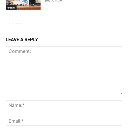
July 2, 2026
কলকাতা
LEAVE A REPLY
Comment:
Na
Ema