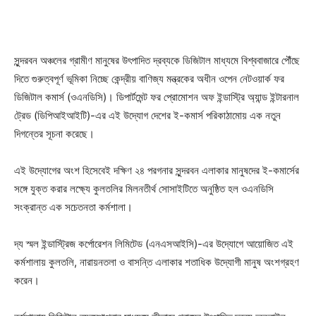
সুন্দরবন অঞ্চলের গ্রামীণ মানুষের উৎপাদিত দ্রব্যকে ডিজিটাল মাধ্যমে বিশ্ববাজারে পৌঁছে
দিতে গুরুত্বপূর্ণ ভূমিকা নিচ্ছে কেন্দ্রীয় বাণিজ্য মন্ত্রকের অধীন ওপেন নেটওয়ার্ক ফর
ডিজিটাল কমার্স (ওএনডিসি)। ডিপার্টমেন্ট ফর প্রোমোশন অফ ইন্ডাস্ট্রি অ্যান্ড ইন্টারনাল
ট্রেড (ডিপিআইআইটি)-এর এই উদ্যোগ দেশের ই-কমার্স পরিকাঠামোয় এক নতুন
দিগন্তের সূচনা করেছে।
এই উদ্যোগের অংশ হিসেবেই দক্ষিণ ২৪ পরগনার সুন্দরবন এলাকার মানুষদের ই-কমার্সের
সঙ্গে যুক্ত করার লক্ষ্যে কুলতলির মিলনতীর্থ সোসাইটিতে অনুষ্ঠিত হল ওএনডিসি
সংক্রান্ত এক সচেতনতা কর্মশালা।
দ্য স্মল ইন্ডাস্ট্রিজ কর্পোরেশন লিমিটেড (এনএসআইসি)-এর উদ্যোগে আয়োজিত এই
কর্মশালায় কুলতলি, নারায়নতলা ও বাসন্তি এলাকার শতাধিক উদ্যোগী মানুষ অংশগ্রহণ
করেন।