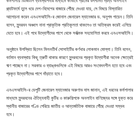
কর্মশালায় ডিজিটাল ব্যবস্থাপনার মাধ্যমে কীভাবে গ্রামের উৎপাদিত দ্রব্য অনলাইন
প্ল্যাটফর্মে তুলে ধরে দেশ-বিদেশের বাজারে পৌঁছে দেওয়া যায়, সে বিষয়ে বিস্তারিত
আলোচনা করেন এনএসআইসি-র জোনাল জেনারেল ম্যানেজার ড. অনুপম গায়েন। তিনি
বলেন, সুন্দরবন অঞ্চলে নানা প্রাকৃতিক প্রতিকূলতা থাকলেও তা অতিক্রম করেই এগিয়ে
যেতে হবে। এই পথে উদ্যোগীদের পাশে থেকে সর্বাত্মক সহযোগিতা করবে এনএসআইসি।
অনুষ্ঠানে উপস্থিত ছিলেন মিলনতীর্থ সোসাইটির কর্ণধার লোকমান মোল্লা। তিনি বলেন,
বর্তমান ব্যবস্থায় কিছু ত্রুটি থাকার কারণে সুন্দরবনের প্রকৃত উদ্যোগীরা অনেক ক্ষেত্রেই
ঋণ পাচ্ছেন না। সরকার ও ব্যাঙ্কগুলিকে এই বিষয়ে আরও সংবেদনশীল হতে হবে এবং
প্রকৃত উদ্যোগীদের পাশে দাঁড়াতে হবে।
এনএসআইসি-র ডেপুটি জেনারেল ম্যানেজার অরুণাভ দাস জানান, এই ধরনের কর্মশালার
মাধ্যমে সুন্দরবনের ঐতিহ্যবাহী কুটির ও কারুশিল্পকে অনলাইন বাণিজ্যের সঙ্গে যুক্ত করে
স্থানীয় বাজারের গণ্ডি পেরিয়ে জাতীয় ও আন্তর্জাতিক বাজারে পৌঁছে দেওয়া সম্ভব
হবে।